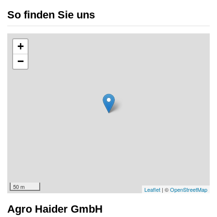
So finden Sie uns
+
−
50 m
Leaflet
| ©
OpenStreetMap
Agro Haider GmbH